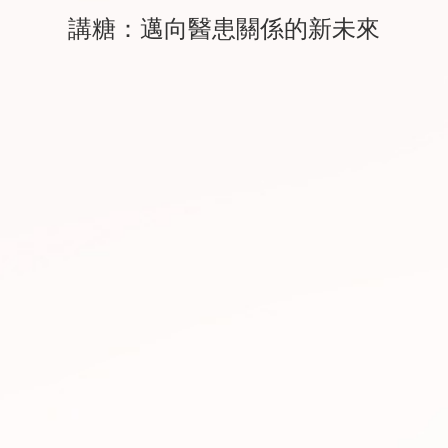
講糖：邁向醫患關係的新未來